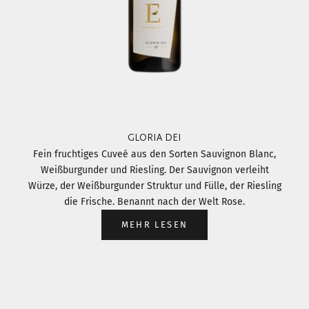
GLORIA DEI
Fein fruchtiges Cuveé aus den Sorten Sauvignon Blanc,
Weißburgunder und Riesling. Der Sauvignon verleiht
Würze, der Weißburgunder Struktur und Fülle, der Riesling
die Frische. Benannt nach der Welt Rose.
MEHR LESEN
Gehe zu Element 1
Gehe zu Element 2
Gehe zu Element 3
Gehe zu Element 4
Gehe zu Element 5
Gehe zu Element 6
Gehe zu Element 7
Gehe zu Element 8
Gehe zu Element 9