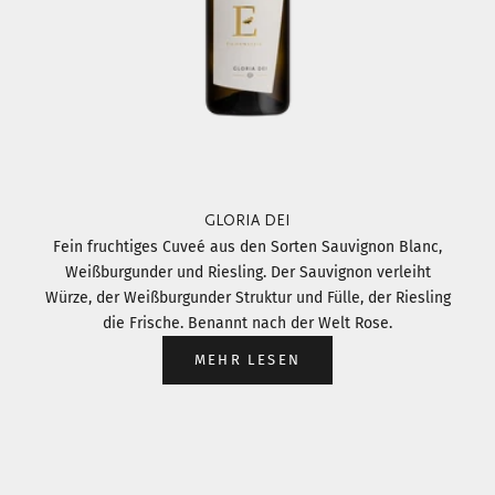
GLORIA DEI
Fein fruchtiges Cuveé aus den Sorten Sauvignon Blanc,
Weißburgunder und Riesling. Der Sauvignon verleiht
Würze, der Weißburgunder Struktur und Fülle, der Riesling
die Frische. Benannt nach der Welt Rose.
MEHR LESEN
Gehe zu Element 1
Gehe zu Element 2
Gehe zu Element 3
Gehe zu Element 4
Gehe zu Element 5
Gehe zu Element 6
Gehe zu Element 7
Gehe zu Element 8
Gehe zu Element 9