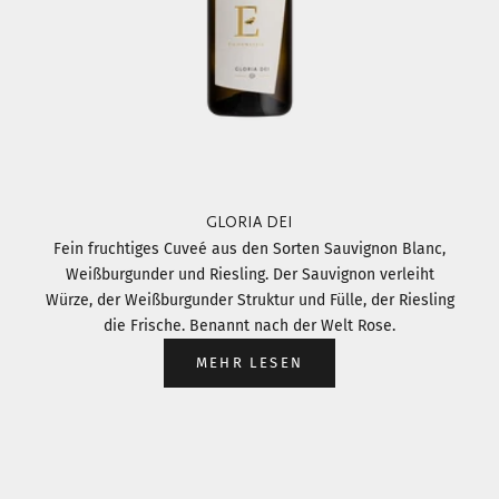
GLORIA DEI
Fein fruchtiges Cuveé aus den Sorten Sauvignon Blanc,
Weißburgunder und Riesling. Der Sauvignon verleiht
Würze, der Weißburgunder Struktur und Fülle, der Riesling
die Frische. Benannt nach der Welt Rose.
MEHR LESEN
Gehe zu Element 1
Gehe zu Element 2
Gehe zu Element 3
Gehe zu Element 4
Gehe zu Element 5
Gehe zu Element 6
Gehe zu Element 7
Gehe zu Element 8
Gehe zu Element 9