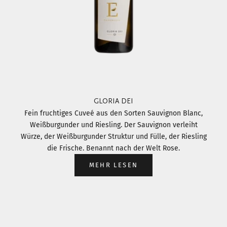
GLORIA DEI
Fein fruchtiges Cuveé aus den Sorten Sauvignon Blanc,
Weißburgunder und Riesling. Der Sauvignon verleiht
Würze, der Weißburgunder Struktur und Fülle, der Riesling
die Frische. Benannt nach der Welt Rose.
MEHR LESEN
Gehe zu Element 1
Gehe zu Element 2
Gehe zu Element 3
Gehe zu Element 4
Gehe zu Element 5
Gehe zu Element 6
Gehe zu Element 7
Gehe zu Element 8
Gehe zu Element 9