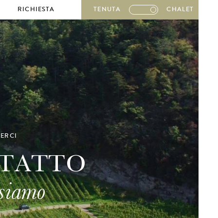
RICHIESTA
TENUTA
CHALET
vo
ERCI
TATTO
 siamo