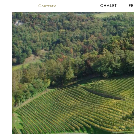
CHALET
FE
Conttato
Relax
Pr
Prezzi
Prenota