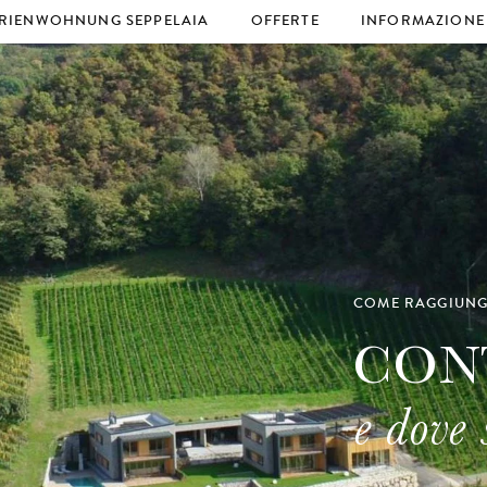
RIENWOHNUNG SEPPELAIA
OFFERTE
INFORMAZIONE
enota
Scoperte
Posizione e arri
Impressioni
COME RAGGIUNG
CON
e dove