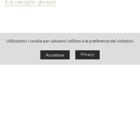
Un consiglio speciale
Utilizziamo i cookie per valutare l'utilizzo e le preferenze dei visitatori.
Accettare
Privacy
richiedere ora
TRADIZIONE E MODERNITÀ
PRONTI?
Visitare la città termale di Merano vale sempre la pena,
soprattutto se lungo il tragitto s’estendono i sontuosi Giardini di
Castel Trauttmansdorff. Dedicatevi a musei, architettura, cultura
e shopping!
Merano da vivere