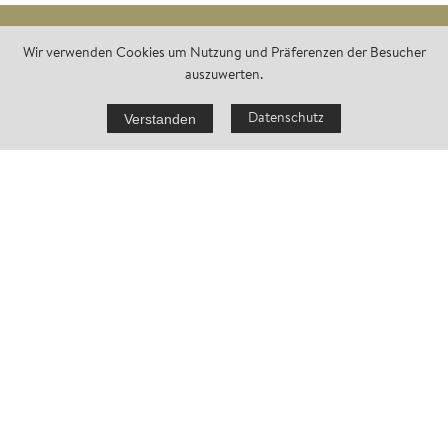
Wir verwenden Cookies um Nutzung und Präferenzen der Besucher
auszuwerten.
ANGENEHME ANKUNFT IM
CHALET
Verstanden
Datenschutz
jetzt anfragen
Schöngeister sind Genießer, deshalb finden Sie bei Ihrer Ankunft,
auf Wunsch, einen gut gefüllten Kühlschrank mit Brötchen und
Croissants zum Aufbacken, Butter, Marmelade, Eier, Milch,
Joghurt, Wurst und Käse vor, sowie Kaffee, Kakao, Fruchtsaft,
Müsli-Cerealien, Obst und natürlich eine Flasche Wein von
unserem Weingut Eichenstein.
Anfragen