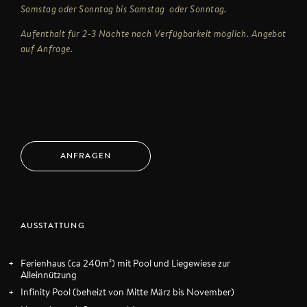
Samstag oder Sonntag bis Samstag oder Sonntag.
Aufenthalt für 2-3 Nächte nach Verfügbarkeit möglich. Angebot
auf Anfrage.
ANFRAGEN
ab 7 Tage
€ 500,–
AUSSTATTUNG
2-6 Tage
€ 560,-
Ferienhaus (ca 240m²) mit Pool und Liegewiese zur
Alleinnützung
Infinity Pool (beheizt von Mitte März bis November)