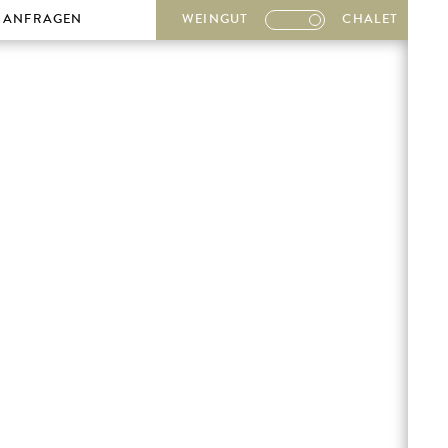
ANFRAGEN
WEINGUT
CHALET
n
Anreise
nen