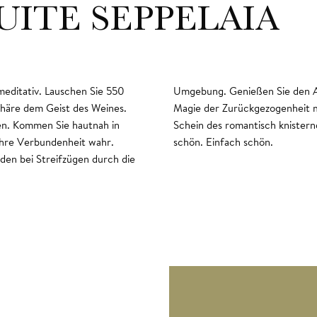
UITE SEPPELAIA
editativ. Lauschen Sie 550
der Loggia. Erleben Sie die
häre dem Geist des Weines.
Lieblingsmenschen im warmen
nen. Kommen Sie hautnah in
feuers. Das Leben hier ist
Ihre Verbundenheit wahr.
schön. Einfach schön.
den bei Streifzügen durch die