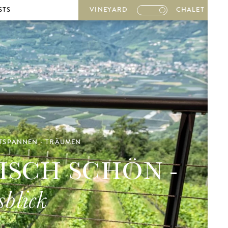
STS
VINEYARD
CHALET
TSPANNEN - TRÄUMEN
ISCH SCHÖN -
sblick