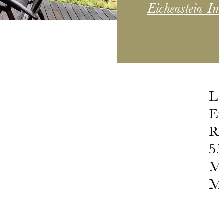
Eichenstein-Im
L
E
R
5
M
M