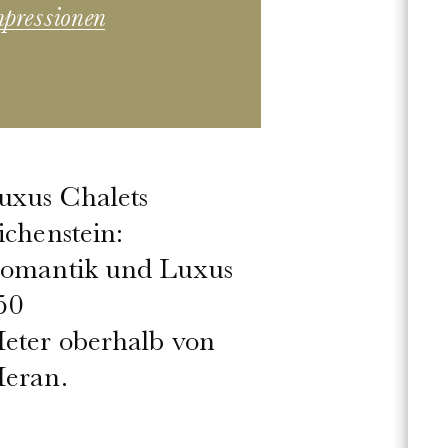
pressionen
uxus Chalets
ichenstein:
omantik und Luxus
50
eter oberhalb von
eran.