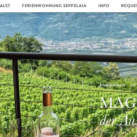
ALET
FERIENWOHNUNG SEPPELAIA
INFO
REQUE
laxation
Booking
Explore
tes
Location & arrival
oking
Impressions
ANKOMMEN - EN
MAG
der Au