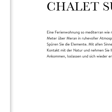
CHALET S
Eine Ferienwohnung so mediterran wie m
Umgebung. Genießen Sie den Ausblick von 
Meter über Meran in ruhevoller Atmosp
Magie der Zurückgezogenheit mit Ihrem 
Spüren Sie die Elemente. Mit allen Sin
Schein des romantisch knisternden Kamin
Kontakt mit der Natur und nehmen Sie 
Ankommen, loslassen und sich wieder er