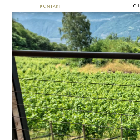
CH
KONTAKT
Re
Ra
Bo